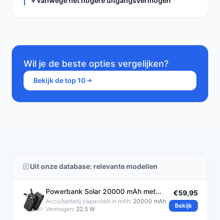
+ vanwege het hogere uitgangsvermogen
Wil je de beste opties vergelijken?
Bekijk de top 10
Uit onze database: relevante modellen
Powerbank Solar 20000 mAh met
€59,95
Handdynamo
Accu/batterij capaciteit in mAh:
20000 mAh
Bekijk
Vermogen:
22.5 W