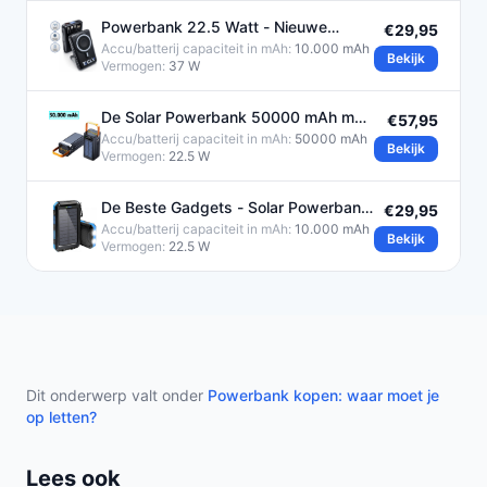
Powerbank 22.5 Watt - Nieuwe
€29,95
Generatie Powerbank 10000 mAh
Accu/batterij capaciteit in mAh:
10.000 mAh
Bekijk
Vermogen:
37 W
De Solar Powerbank 50000 mAh met
€57,95
Zonnepaneel en Snellader
Accu/batterij capaciteit in mAh:
50000 mAh
Bekijk
Vermogen:
22.5 W
De Beste Gadgets - Solar Powerbank
€29,95
- 10000mAh - Powerbank
Accu/batterij capaciteit in mAh:
10.000 mAh
Bekijk
Vermogen:
22.5 W
Dit onderwerp valt onder
Powerbank kopen: waar moet je
op letten?
Lees ook