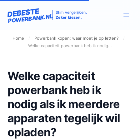
DEBESTE
Slim vergelijken.
POWERBANK.NL
Zeker kiezen.
Home
/
Powerbank kopen: waar moet je op letten?
/
Welke capaciteit powerbank heb ik nodig...
Welke capaciteit
powerbank heb ik
nodig als ik meerdere
apparaten tegelijk wil
opladen?