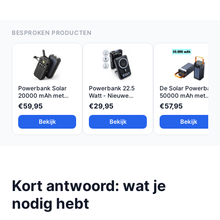
BESPROKEN PRODUCTEN
Powerbank Solar
Powerbank 22.5
De Solar Powerbank
20000 mAh met
Watt - Nieuwe
50000 mAh met
Handdyna...
Generatie...
Zonne...
€59,95
€29,95
€57,95
Bekijk
Bekijk
Bekijk
Kort antwoord: wat je
nodig hebt