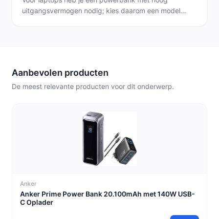
uitgangsvermogen nodig; kies daarom een model
dat hetzelfde of hoger vermogen levert, zoals de
Xssive 20000 die een vermogen van 65 watt heeft.
Voor smartphones is ongeveer 18–30 watt
doorgaans snel genoeg; wie veel keren wil opladen
kiest liever een hoge capaciteit zoals de Avyra
Aanbevolen producten
30000 met 30.000 mAh.
De meest relevante producten voor dit onderwerp.
Anker
Anker Prime Power Bank 20.100mAh met 140W USB-
C Oplader