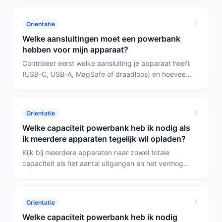
Orientatie
Welke aansluitingen moet een powerbank
hebben voor mijn apparaat?
Controleer eerst welke aansluiting je apparaat heeft
(USB-C, USB-A, MagSafe of draadloos) en hoeveel
vermogen het nodig heeft. Voor laptops kies je een
powerbank met USB-C en hoog vermogen (bijv. 65
W), voor iPhone/MagSafe een model met MagSafe
Orientatie
of draadloos, en voor meerdere mobieltjes of
Welke capaciteit powerbank heb ik nodig als
buitengebruik kies je een model met meerdere
ik meerdere apparaten tegelijk wil opladen?
outputs of zonne-energie.
Kijk bij meerdere apparaten naar zowel totale
capaciteit als het aantal uitgangen en het vermogen
per uitgang. Voor drie of meer apparaten tegelijk is
de Powerbank Solar 20000 mAh met Handdynamo
het meest geschikt vanwege 6 uitgangen en
Orientatie
20.000 mAh; kies de Powerbank 20000mAh met
Welke capaciteit powerbank heb ik nodig
Uittrekbare USB‑C als je hoge uitgangsvermogens