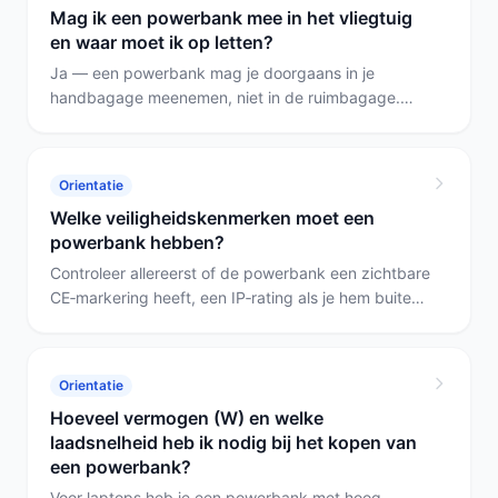
Mag ik een powerbank mee in het vliegtuig
en waar moet ik op letten?
Ja — een powerbank mag je doorgaans in je
handbagage meenemen, niet in de ruimbagage.
Kies voor korte trips de Powerbank 5000mAh; heb
je een laptop mee, controleer de Wh en overweeg
de Powerbank 20000mAh met 65 W.
Orientatie
Welke veiligheidskenmerken moet een
powerbank hebben?
Controleer allereerst of de powerbank een zichtbare
CE‑markering heeft, een IP‑rating als je hem buiten
of bij water gebruikt, en of het laadvermogen en het
laadprotocol passen bij je apparaat. Voor
noodgevallen zijn modellen met zaklamp,
Orientatie
zonne‑oplaadoptie of handdynamo handig
Hoeveel vermogen (W) en welke
(bijvoorbeeld de Solar 20000); voor laptopgebruik
laadsnelheid heb ik nodig bij het kopen van
kies je een hoge uitgangsvermogen zoals bij de
een powerbank?
Xssive 20000; voor langdurige autonomie is de
Avyra 30000 geschikt.
Voor laptops heb je een powerbank met hoog