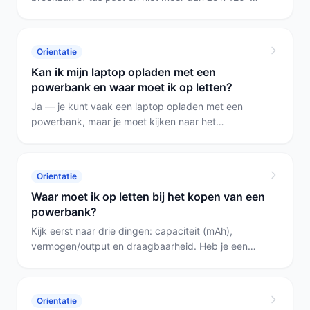
350 gram weegt het meest praktisch. Kies de
5000mAh-variant als je een slanke, zakbare
oplossing wilt; kies een 10000–20000 mAh model
Orientatie
als je meerdere volledige opladingen nodig hebt en
Kan ik mijn laptop opladen met een
het wat zwaarder maar nog draagbaar accepteert.
powerbank en waar moet ik op letten?
Ja — je kunt vaak een laptop opladen met een
powerbank, maar je moet kijken naar het
uitgangsvermogen (wattage), de aansluiting (USB‑C
PD of andere) en de capaciteit. Kies een model met
voldoende wattage voor jouw laptop of een zeer
Orientatie
hoge capaciteit als je alleen langere gebruikstijd
Waar moet ik op letten bij het kopen van een
nodig hebt.
powerbank?
Kijk eerst naar drie dingen: capaciteit (mAh),
vermogen/output en draagbaarheid. Heb je een
laptop of snel opladen nodig kies de 20.000 mAh
Quick Charge; voor outdoor kies de Solar 20.000
mAh; wie licht en compact wil kiest de 5.000 mAh
Orientatie
compacte of de 10.000 mAh MagSafe.