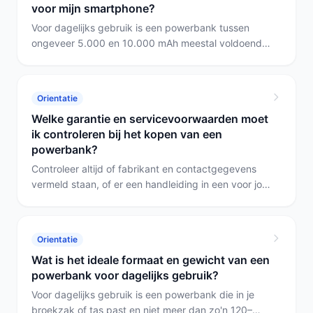
voor mijn smartphone?
nodig hebt; voor licht, compact gebruik volstaat de
Powerbank 10000 mAh.
Voor dagelijks gebruik is een powerbank tussen
ongeveer 5.000 en 10.000 mAh meestal voldoende:
compact en één tot twee volledige laadbeurten
mogelijk. Reizen of meerdere dagen zonder
stopcontact vraagt om 20.000 mAh of meer. Heb je
Orientatie
ook een laptop of wil je extreem snel laden, kies dan
Welke garantie en servicevoorwaarden moet
een model met hoog vermogen (bijvoorbeeld 65
ik controleren bij het kopen van een
watt).
powerbank?
Controleer altijd of fabrikant en contactgegevens
vermeld staan, of er een handleiding in een voor jou
begrijpelijke taal is, of er een CE‑markering en een
IP‑certificering aanwezig zijn, en hoe de
garantieclaim wordt afgehandeld. Kies bij voorkeur
Orientatie
een model met duidelijke fabrikantgegevens en
Wat is het ideale formaat en gewicht van een
lokale handleiding (bijvoorbeeld de Powerbank
powerbank voor dagelijks gebruik?
Solar 20000 mAh met Handdynamo); wees
terughoudend bij modellen zonder fabrikantinfo,
Voor dagelijks gebruik is een powerbank die in je
zoals de Solar Powerbank 50000 mAh.
broekzak of tas past en niet meer dan zo'n 120–