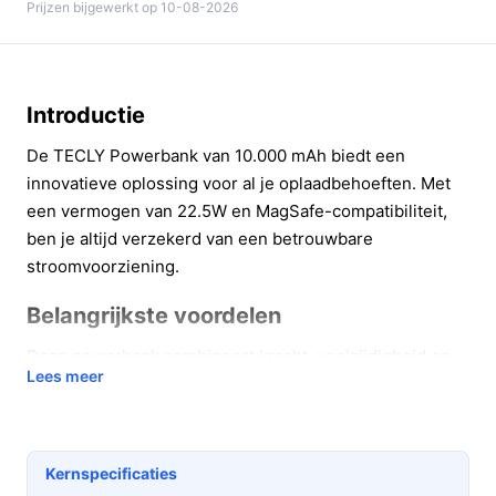
Prijzen bijgewerkt op 10-08-2026
Introductie
De TECLY Powerbank van 10.000 mAh biedt een
innovatieve oplossing voor al je oplaadbehoeften. Met
een vermogen van 22.5W en MagSafe-compatibiliteit,
ben je altijd verzekerd van een betrouwbare
stroomvoorziening.
Belangrijkste voordelen
Deze powerbank combineert kracht, veelzijdigheid en
Lees meer
gebruiksgemak. Hier zijn enkele voordelen:
Snelladen tot 22.5W:
Laad je smartphone en
andere apparaten sneller op dan met standaard
Kernspecificaties
powerbanks, zodat je snel weer onderweg kunt.