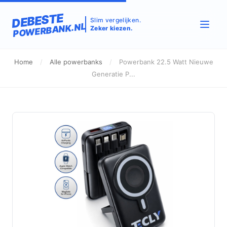
DEBESTE
Slim vergelijken.
POWERBANK.NL
Zeker kiezen.
Home
/
Alle powerbanks
/
Powerbank 22.5 Watt Nieuwe
Generatie P...