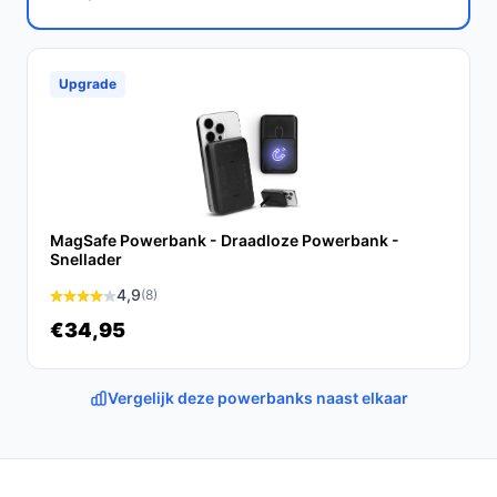
oplaadbehoeften. Met zijn hoge capaciteit, snelle
oplaadfunctie en MagSafe-compatibiliteit is hij perfect
voor iedereen die onderweg is.
Ontdek alle
Upgrade
specificaties en vergelijk prijzen op
debestepowerbank.nl. Kies bewust wat perfect past
bij jouw behoeften!
MagSafe Powerbank - Draadloze Powerbank -
Snellader
4,9
(8)
€34,95
Vergelijk deze powerbanks naast elkaar