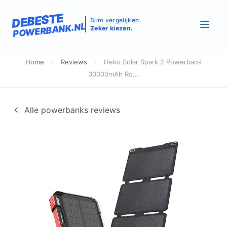
DEBESTE
Slim vergelijken.
POWERBANK.NL
Zeker kiezen.
Home
/
Reviews
/
Heko Solar Spark 2 Powerbank
30000mAh Ro...
Alle powerbanks reviews