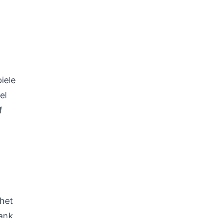
iele
el
f
 het
bank