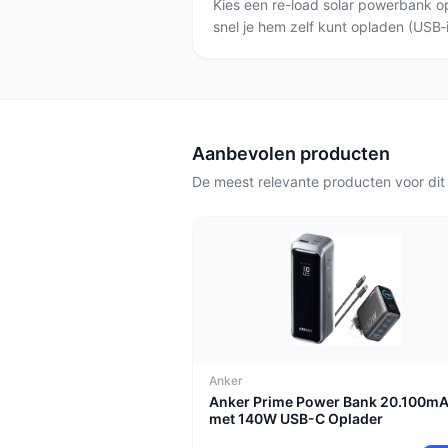
Kies een re-load solar powerbank op
snel je hem zelf kunt opladen (USB‑i
tegen weer. Voor natte of langdurige
waterdichte optie met USB‑C en 15
noodgevallen zonder stroom is de
handdynamo en meerdere outputs be
kabels zoekt kiest de 4‑in‑1 uitvoeri
Aanbevolen producten
De meest relevante producten voor dit
Anker
Anker Prime Power Bank 20.100m
met 140W USB-C Oplader