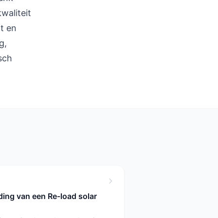
waliteit
t en
g,
sch
ing van een Re-load solar