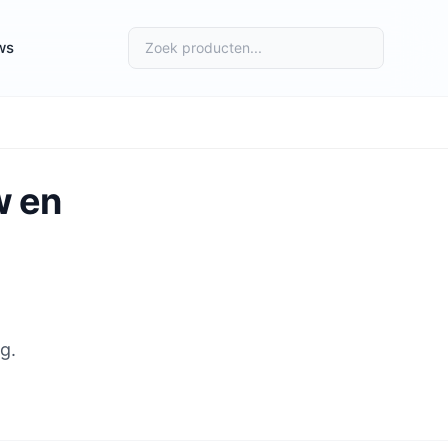
ws
w en
g.