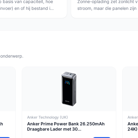
 basis van capaciteit, hoe
Zonne-oplading zet zonlicht 
nvoer) en of hij bestand is
stroom, maar die panelen zijn
 outdoortrips is de
en vooral nood- of topping-u
 W handig; voor
hoge capaciteit als je lange 
 powerbank met
50000 mAh), of een waterdic
ter; wie budget wil en
buiten gebruikt (de Solar Po
ng.
Vergeet: voor snelle volledige 
netstroom de meest betrouwba
 onderwerp.
Anker Technology (UK)
Anke
Ah
Anker Prime Power Bank 26.250mAh
Anke
Draagbare Lader met 30...
24K)