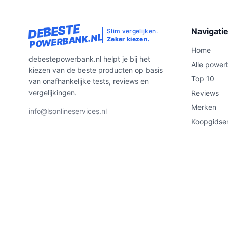
DEBESTE
Navigati
Slim vergelijken.
POWERBANK.NL
Zeker kiezen.
Home
debestepowerbank.nl helpt je bij het
Alle power
kiezen van de beste producten op basis
Top 10
van onafhankelijke tests, reviews en
vergelijkingen.
Reviews
Merken
info@lsonlineservices.nl
Koopgidse