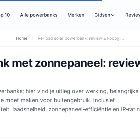
p 10
Alle powerbanks
Merken
Gidsen
Revie
Home
/
Re-load solar powerbank: review & koopgi...
k met zonnepaneel: revie
erbanks: hier vind je uitleg over werking, belangrijke
 je moet maken voor buitengebruik. Inclusief
it, laadsnelheid, zonnepaneel-efficiëntie en IP‑ratin