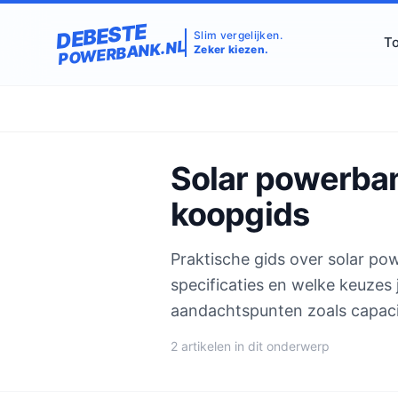
DEBESTE
Slim vergelijken.
To
POWERBANK.NL
Zeker kiezen.
Solar powerban
koopgids
Praktische gids over solar pow
specificaties en welke keuzes
aandachtspunten zoals capacite
2 artikelen in dit onderwerp