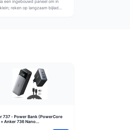
via een ingebouwd paneel om in
 klein; reken op langzaam bijladen
p gebruik. Kies een model met
autonomie wil (de Solar Powerbank
ht model met USB-C als je hem
werbank 20.000mAh Zwart/Grijs).
lading blijft opladen via USB-C of
re optie.
r
r 737 - Power Bank (PowerCore
 + Anker 736 Nano...