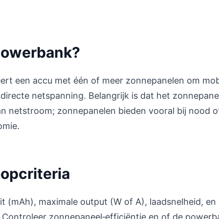
 powerbank?
ert een accu met één of meer zonnepanelen om mob
directe netspanning. Belangrijk is dat het zonnepane
n netstroom; zonnepanelen bieden vooral bij nood o
omie.
opcriteria
teit (mAh), maximale output (W of A), laadsnelheid, en
 Controleer zonnepaneel‑efficiëntie en of de power