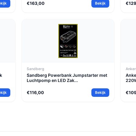
€163,00
€12
kijk
Bekijk
Sandberg
Anke
k
Sandberg Powerbank Jumpstarter met
Anke
Luchtpomp en LED Zak...
220W
€116,00
€109
kijk
Bekijk