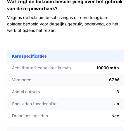
Wat zegt de bol.com beschrijving over het gebruik
die regelmatig draadloze oortjes en een telefoon willen
van deze powerbank?
bijladen. Ook handig wanneer je meerdere korte
laadbeurten nodig hebt of wanneer je waarde hecht aan
Volgens de bol.com beschrijving is dit een draagbare
oplader bedoeld voor dagelijks gebruik, onderweg, op het
een compact noodpakket met externe voeding.
werk of tijdens het reizen.
Voor wie is dit minder geschikt?
Als je draadloos laden of een zaklamp verwacht, is dit
niet geschikt. Als je grote apparaten of langdurig
Kernspecificaties
gebruik nodig hebt, controleer de capaciteit en het
daadwerkelijke vermogen: er staat zowel 20W als 67 W
Accu/batterij capaciteit in mAh
10000 mAh
in de beschikbare informatie—als je hoge
Vermogen
67 W
laadsnelheden nodig hebt, controleer welke waarde en
welke uitgang(en) dat ondersteunen.
Aantal outputs
3
Praktisch t.o.v. alternatieven
Snel laden functionaliteit
Ja
Op dit type-niveau gelden de volgende overwegingen
Draadloos opladen
Nee
ten opzichte van compactere of juist zwaardere
powerbanks.