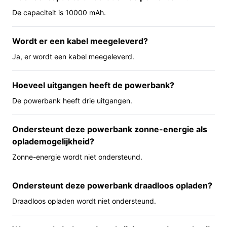
laadvlak en geen zaklampfunctie, dus die opties zijn niet
De capaciteit is 10000 mAh.
beschikbaar.
Belangrijkste voordelen
Wordt er een kabel meegeleverd?
Ja, er wordt een kabel meegeleverd.
Dit model biedt voordelen die je direct merkt tijdens
gebruik.
Hoeveel uitgangen heeft de powerbank?
Meerdere apparaten tegelijk opladen: drie
De powerbank heeft drie uitgangen.
uitgangen helpen bij het voeden van telefoon,
oortjes en andere accessoires tegelijk.
Ondersteunt deze powerbank zonne-energie als
Compacte capaciteit: 10.000 mAh is praktisch voor
oplademogelijkheid?
dagelijks gebruik of een korte trip, zonder het
formaat van grotere powerbanks.
Zonne-energie wordt niet ondersteund.
Inclusief kabel: direct bruikbaar zonder extra
kabels te hoeven zoeken.
Ondersteunt deze powerbank draadloos opladen?
Draadloos opladen wordt niet ondersteund.
Voor wie is dit geschikt?
Geschikt voor forenzen, weekendreizigers en mensen