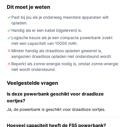
ruimte voor gelijktijdig opladen van meerdere
Dit moet je weten
apparaten en een capaciteit van rond 10.000 mAh.
Niet kopen als:
je draadloos opladen of een
Past bij jou als je onderweg meerdere apparaten wilt
opladen.
ingebouwde zaklamp nodig hebt; die functies
ontbreken volgens de specificaties.
Handig als er een kabel bijgeleverd is.
Logische keuze als je een compacte powerbank zoekt
Belangrijkste check:
controleer het exacte
met een capaciteit van 10000 mAh.
vermogen/opladervermogen, want in de informatie
Minder handig als draadloos opladen gewenst is,
verschijnt zowel "20W" in de titel als "67 W" in de
aangezien draadloos opladen niet ondersteund wordt.
specificaties—controleer welke waarde geldt voor
Beperkt als zonne-energie nodig is, omdat zonne-energie
opladen van jouw apparaat.
niet wordt ondersteund.
Wat je in de praktijk merkt
Veelgestelde vragen
Dagelijks gebruik: met 10.000 mAh laad je onderweg
Is deze powerbank geschikt voor draadloze
accu's bij van telefoons, oortjes en kleine accessoires.
oortjes?
De drie poorten maken het makkelijk om meerdere
spullen tegelijk aan te sluiten: twee USB-C-poorten en
Ja, de powerbank is geschikt voor draadloze oortjes.
één USB-A-poort. Omdat er een kabel wordt
meegeleverd kun je direct starten. Er is geen draadloos
Hoeveel capaciteit heeft de FS5 powerbank?