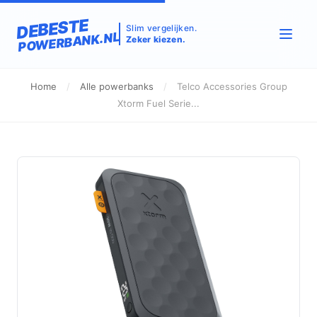
DEBESTE
Slim vergelijken.
POWERBANK.NL
Zeker kiezen.
Home
/
Alle powerbanks
/
Telco Accessories Group
Xtorm Fuel Serie...