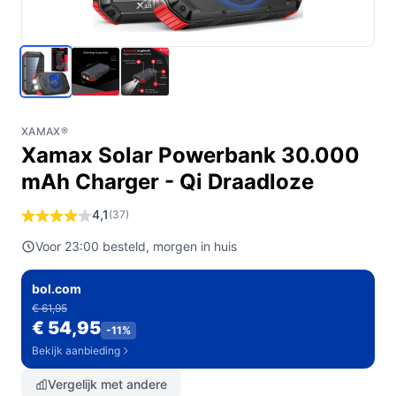
XAMAX®
Xamax Solar Powerbank 30.000
mAh Charger - Qi Draadloze
4,1
(37)
Voor 23:00 besteld, morgen in huis
bol.com
€ 61,95
€ 54,95
-11%
Bekijk aanbieding
Vergelijk met andere