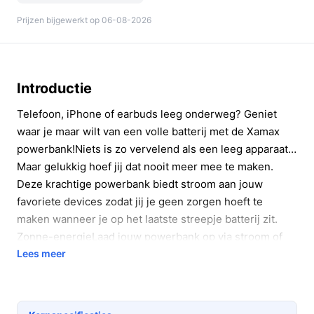
Prijzen bijgewerkt op 06-08-2026
Introductie
Telefoon, iPhone of earbuds leeg onderweg? Geniet
waar je maar wilt van een volle batterij met de Xamax
powerbank!Niets is zo vervelend als een leeg apparaat…
Maar gelukkig hoef jij dat nooit meer mee te maken.
Deze krachtige powerbank biedt stroom aan jouw
favoriete devices zodat jij je geen zorgen hoeft te
maken wanneer je op het laatste streepje batterij zit.
Zonne-energieLaad jouw powerbank op via stroom of
gebruik de zon! Met ingebouwde zo...
Lees meer
Conclusie
Bekijk alle details en vergelijk modellen op