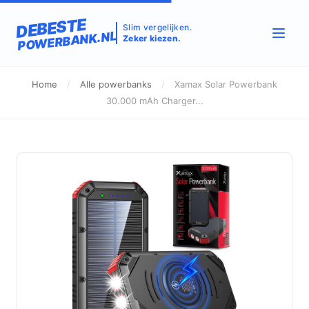
DEBESTE
Slim vergelijken.
POWERBANK.NL
Zeker kiezen.
Home
/
Alle powerbanks
/
Xamax Solar Powerbank
30.000 mAh Charger...