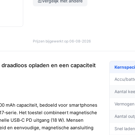
Vergelijk met andere
Prijzen bijgewerkt op 06-08-2026
raadloos opladen en een capaciteit
Kernspeci
Accu/batte
Aantal ke
Vermogen
00 mAh capaciteit, bedoeld voor smartphones
17‑serie. Het toestel combineert magnetische
Aantal ou
snelle USB‑C PD uitgang (18 W). Mensen
id en eenvoudige, magnetische aansluiting
Snel laden 