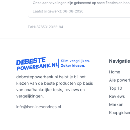
Onze aanbevelingen zijn gebaseerd op specificaties en beo
Specificaties in mensentaal
Laatst bijgewerkt: 06-08-2026
Accu/batterij capaciteit 5000 mAh:
genoeg 
smartphone‑lading volgens de specificatie;
EAN: 8785312022194
ladingen.
Draadloos opladen (ja, 7,5 W):
praktisch voo
hetzelfde als de hoogste draadloze snelhed
Vermogen 7,5 W (draadloos):
relevant voor 
DEBESTE
Navigati
Slim vergelijken.
kan sneller zijn via USB‑C PD.
POWERBANK.NL
Zeker kiezen.
18 W USB‑C PD (snel laden):
biedt snellere
Home
debestepowerbank.nl helpt je bij het
USB‑A-outputs; controleer of je kabel en tel
Alle power
kiezen van de beste producten op basis
Aantal outputs 1:
alleen één apparaat tegelij
Top 10
van onafhankelijke tests, reviews en
afhankelijk van modelgebruik).
vergelijkingen.
Reviews
Inclusief kabel (ja):
er wordt een kabel meege
Merken
info@lsonlineservices.nl
je koopt.
Koopgidse
Geschikt voor type apparaat:
smartphone — 
in de producttitel.