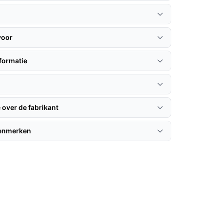
voor
formatie
 over de fabrikant
kenmerken