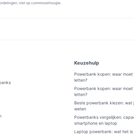
ordelingen, niet op commissiehoogte.
voor ongeveer één volledige
 verwacht dus geen meerdere volledige
r draadloos bijladen van een iPhone; niet
en op de markt.
snelheid van draadloos laden; bekabeld laden
e
Keuzehulp
 bekabelde laadmogelijkheid dan standaard
Powerbank kopen: waar moet 
efoon dit ondersteunen.
letten?
banks
k opladen (of draadloos of bekabeld,
Powerbank kopen: waar moet 
letten?
Beste powerbank kiezen: wat 
leverd; controleer welk type dit is voordat
weten
n
Powerbanks vergelijken: capac
specifiek benoemd voor iPhone 12–17 serie
smartphone en laptop
Laptop powerbank: wat het is