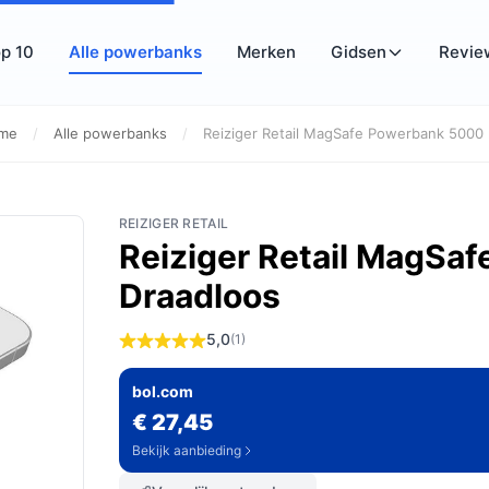
p 10
Alle powerbanks
Merken
Gidsen
Revie
me
/
Alle powerbanks
/
Reiziger Retail MagSafe Powerbank 5000 
REIZIGER RETAIL
Reiziger Retail MagS
Draadloos
5,0
(1)
bol.com
€ 27,45
Bekijk aanbieding