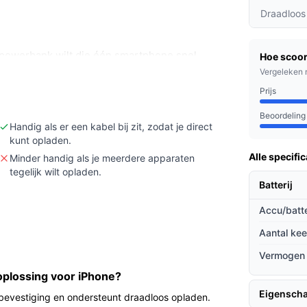
Draadloos
 powerbank wilt die één smartphone snel
Hoe scoor
an draadloos opladen voor je iPhone.
Vergeleken 
ingen nodig hebt of meerdere apparaten
Prijs
tput en ~5.000 mAh capaciteit).
Beoordeling
tel tot de iPhone 12–17 serie behoort en of
Handig als er een kabel bij zit, zodat je direct
kunt opladen.
gte heeft voor jouw situatie.
Alle specific
Minder handig als je meerdere apparaten
tegelijk wilt opladen.
Batterij
lijk mee in een jaszak of kleine tas. Dankzij
Accu/batte
t op de achterkant laten klikken en draadloos
n. Er is ook een USB‑C PD uitgang (18 W) voor
Aantal ke
u 5.000 mAh is en de maker aangeeft dat dit
Vermogen
owerbank vooral bedoeld voor bijladen
plossing voor iPhone?
k als enige stroombron.
Eigensch
evestiging en ondersteunt draadloos opladen.