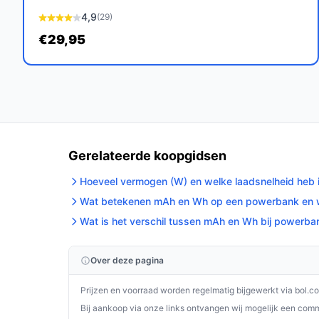
Beperk het opladen in natte of extreem wa
4,9
(29)
Bewaar de powerbank op een droge, koele ple
€29,95
Gebruik bij bekabeld laden een geschikte, 
er een kabel is inbegrepen, maar controleer 
Laad de powerbank met een geschikte USB‑C 
met de 18 W ingangs-/uitgangsfunctionaliteit
Houd magnetische plekken vrij van losse me
Controleer regelmatig de connectoren op vui
Gerelateerde koopgidsen
Installatie & eerste gebruik
Hoeveel vermogen (W) en welke laadsnelheid heb 
Sluit de powerbank aan volgens de meegeleverde 
Wat betekenen mAh en Wh op een powerbank en we
Wat is het verschil tussen mAh en Wh bij powerba
Twee concrete checks voor de handleiding/specs
Controleer of je iPhone‑model in de compatibiliteit
Over deze pagina
telefoonhoesje magnetisch doorlaat of moet word
Controleer welk type kabel wordt meegeleverd en
Prijzen en voorraad worden regelmatig bijgewerkt via bol.c
-poort (specificaties geven aan dat er een kabel is
Bij aankoop via onze links ontvangen wij mogelijk een commi