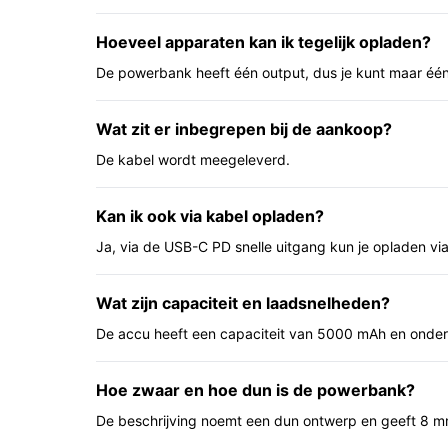
Belangrijkste voordelen
Hoeveel apparaten kan ik tegelijk opladen?
De voordelen zijn praktisch en direct merkbaar ti
De powerbank heeft één output, dus je kunt maar één
Compact en lichtgewicht: gemakkelijk mee t
Magnetische koppeling en draadloos laden: 
Wat zit er inbegrepen bij de aankoop?
laadmomenten.
De kabel wordt meegeleverd.
USB‑C PD uitgang voor snellere bekabelde la
Voor wie is dit geschikt?
Kan ik ook via kabel opladen?
Geschikt voor reizigers, forenzen en gebruikers
Ja, via de USB-C PD snelle uitgang kun je opladen via
iPhone‑lading willen. Handig voor situaties waa
bevestiging belangrijk zijn, zoals korte trips, fes
Wat zijn capaciteit en laadsnelheden?
Voor wie is dit minder geschikt?
De accu heeft een capaciteit van 5000 mAh en onders
Als je meerdere apparaten tegelijk moet opladen
nodig hebt, controleer dan in de specificaties of
Hoe zwaar en hoe dun is de powerbank?
beschikbaar zijn. Als je afhankelijk bent van zeer
De beschrijving noemt een dun ontwerp en geeft 8 m
apparaten en kabels dat ondersteunen.