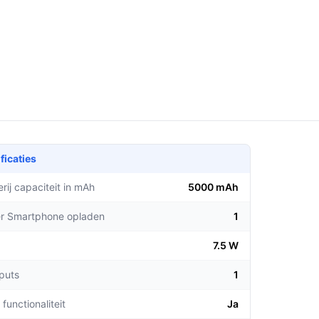
ficaties
rij capaciteit in mAh
5000 mAh
er Smartphone opladen
1
7.5 W
tputs
1
functionaliteit
Ja