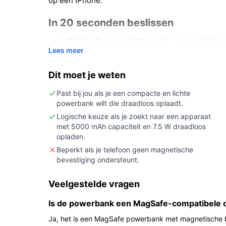
op een iPhone.
In 20 seconden beslissen
Kopen als:
je een lichtgewicht, magnetische
Lees meer
onderweg kan bijladen en je waarde hecht a
Niet kopen als:
je meerdere volledige oplad
Dit moet je weten
tegelijk wilt voeden (dit model heeft één ou
Belangrijkste check:
controleer of jouw toes
Past bij jou als je een compacte en lichte
powerbank wilt die draadloos oplaadt.
de meegeleverde kabel het juiste type en len
Logische keuze als je zoekt naar een apparaat
Wat je in de praktijk merkt
met 5000 mAh capaciteit en 7.5 W draadloos
opladen.
In dagelijks gebruik neem je deze powerbank makke
Beperkt als je telefoon geen magnetische
de magnetische bevestiging kun je je iPhone direc
bevestiging ondersteunt.
bijladen zonder een kabel in je telefoon te steke
Veelgestelde vragen
bekabeld snel laden met een kabel. Omdat de acc
ongeveer één smartphoneoplading levert, is de p
Is de powerbank een MagSafe-compatibele o
onderweg, niet voor langdurig of intensief gebrui
Ja, het is een MagSafe powerbank met magnetische b