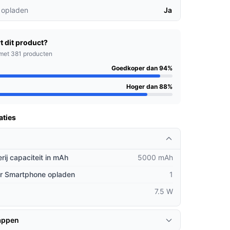
 opladen
Ja
t dit product?
met 381 producten
Goedkoper dan 94%
Hoger dan 88%
aties
rij capaciteit in mAh
5000 mAh
er Smartphone opladen
1
7.5 W
appen