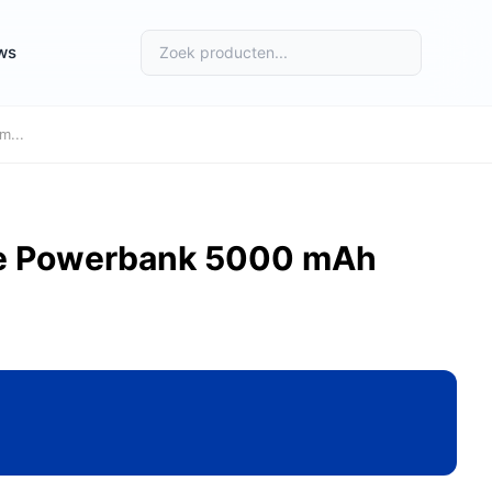
ws
m...
afe Powerbank 5000 mAh