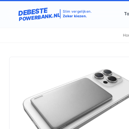
DEBESTE
Slim vergelijken.
To
POWERBANK.NL
Zeker kiezen.
Ho