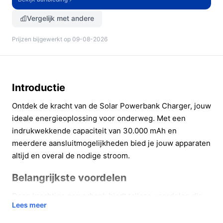
Vergelijk met andere
Prijzen bijgewerkt op 09-08-2026
Introductie
Ontdek de kracht van de Solar Powerbank Charger, jouw
ideale energieoplossing voor onderweg. Met een
indrukwekkende capaciteit van 30.000 mAh en
meerdere aansluitmogelijkheden bied je jouw apparaten
altijd en overal de nodige stroom.
Belangrijkste voordelen
Deze krachtige powerbank biedt talloze voordelen die
Lees meer
jou helpen om altijd verbonden te blijven, ongeacht
waar je bent.