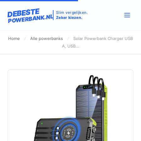
DEBESTE
Slim vergelijken.
POWERBANK.NL
Zeker kiezen.
Home
/
Alle powerbanks
/
Solar Powerbank Charger USB
A, USB...