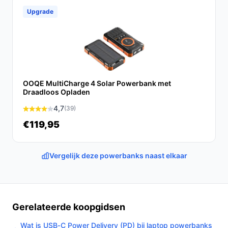
De Solar Powerbank Charger is de ideale oplossing
Upgrade
voor iedereen die behoefte heeft aan betrouwbare en
draagbare energie. Met zijn robuuste ontwerp, grote
capaciteit en veelzijdige aansluitmogelijkheden, is deze
powerbank een must-have voor onderweg.
Ontdek alle specificaties en vergelijk prijzen op
OOQE MultiCharge 4 Solar Powerbank met
Draadloos Opladen
debestepowerbank.nl. Kies bewust wat perfect past
bij jouw behoeften!
4,7
(39)
€119,95
Vergelijk deze powerbanks naast elkaar
Gerelateerde koopgidsen
Wat is USB‑C Power Delivery (PD) bij laptop powerbanks