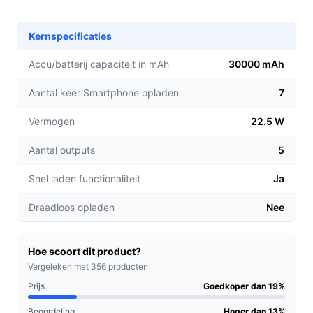
Grote capaciteit:
Met 30.000 mAh kun je een
Kernspecificaties
smartphone tot wel 7 keer opladen, perfect voor
lange reizen of avonturen.
Accu/batterij capaciteit in mAh
30000 mAh
Multifunctionele aansluiting:
Dankzij de
Aantal keer Smartphone opladen
7
geïntegreerde Lightning, USB-C en micro USB
kabels heb je altijd de juiste aansluiting bij de hand,
Vermogen
22.5 W
ideaal voor verschillende apparaten.
Gelijktijdig opladen:
Laad tot 6 apparaten tegelijk
Aantal outputs
5
op, zodat je gezelschap of meerdere gadgets
Snel laden functionaliteit
Ja
zonder moeite van stroom kunt voorzien.
Draadloos opladen
Nee
Voor welke doelgroep?
Deze powerbank is perfect voor avonturiers, reizigers
en outdoorliefhebbers. Of je nu een dagje gaat
Hoe scoort dit product?
wandelen, kamperen of op reis bent, je kunt altijd
Vergeleken met 356 producten
rekenen op een betrouwbare stroombron.
Prijs
Goedkoper dan 19%
Beoordeling
Hoger dan 13%