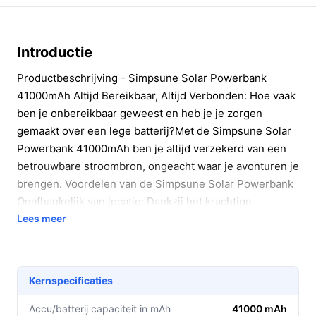
Introductie
Productbeschrijving - Simpsune Solar Powerbank
41000mAh Altijd Bereikbaar, Altijd Verbonden: Hoe vaak
ben je onbereikbaar geweest en heb je je zorgen
gemaakt over een lege batterij?Met de Simpsune Solar
Powerbank 41000mAh ben je altijd verzekerd van een
betrouwbare stroombron, ongeacht waar je avonturen je
brengen. Voordelen van de Simpsune Solar Powerbank
Onafhankelijk van locatie: Dankzij het krachtige
zonnepaneel ben je volledig onafhank...
Lees meer
Conclusie
Bekijk alle details en vergelijk modellen op
Kernspecificaties
debestepowerbank.nl.
Accu/batterij capaciteit in mAh
41000 mAh