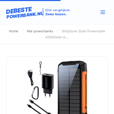
DEBESTE
Slim vergelijken.
POWERBANK.NL
Zeker kiezen.
Home
/
Alle powerbanks
/
SimpSune Solar Powerbank
41000mAh In...