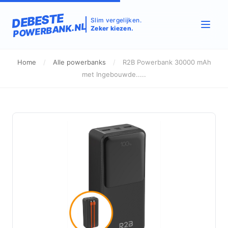
DEBESTE
Slim vergelijken.
POWERBANK.NL
Zeker kiezen.
Home
/
Alle powerbanks
/
R2B Powerbank 30000 mAh
met Ingebouwde.....