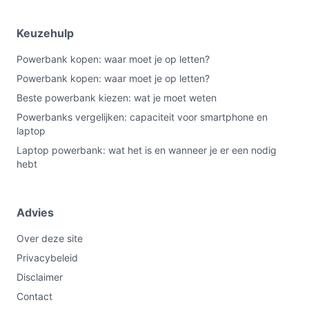
en laad de powerbank op voordat hij volledig leeg is.
Controleer aansluitingen op slijtage en raadpleeg de
Keuzehulp
handleiding voor aanbevolen opslagcondities en
Powerbank kopen: waar moet je op letten?
laadsnelheden.
Powerbank kopen: waar moet je op letten?
Wat is de belangrijkste afweging bij dit type product?
Beste powerbank kiezen: wat je moet weten
De afweging is capaciteit versus draagbaarheid: hoge
Powerbanks vergelijken: capaciteit voor smartphone en
capaciteit geeft langere autonomie maar vaak meer
laptop
gewicht en volume. Bepaal of je de extra capaciteit écht
Laptop powerbank: wat het is en wanneer je er een nodig
nodig hebt voor jouw gebruikssituatie.
hebt
Conclusie
Advies
De R2B Powerbank 30.000 mAh is geschikt als je veel
capaciteit en meerdere gelijktijdige outputs wilt,
Over deze site
inclusief ingebouwde USB-C en 8‑pins kabels en
Privacybeleid
ondersteuning voor snelladen. Niet geschikt als je
Disclaimer
draadloos laden, een zaklamp of zonne-oplading nodig
Contact
hebt. Belangrijkste check: controleer luchtvaartregels