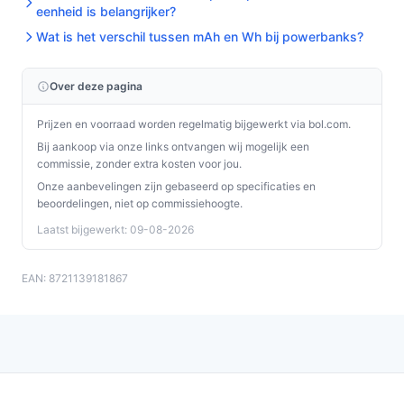
verwacht.
eenheid is belangrijker?
Wat is het verschil tussen mAh en Wh bij powerbanks?
Concrete checks voor de handleiding/specs:
Controleer welke poorten/kabels snelladen
Over deze pagina
ondersteunen en welke niet (de specificaties
Prijzen en voorraad worden regelmatig bijgewerkt via bol.com.
geven aan dat niet alle geïntegreerde kabels
Bij aankoop via onze links ontvangen wij mogelijk een
snelladen ondersteunen).
commissie, zonder extra kosten voor jou.
Controleer in de specificaties de exacte
Onze aanbevelingen zijn gebaseerd op specificaties en
afmetingen/gewicht als draagbaarheid voor jou
beoordelingen, niet op commissiehoogte.
belangrijk is; die gegevens staan niet in de
Laatst bijgewerkt: 09-08-2026
basisinformatie.
Specificaties in mensentaal
EAN: 8721139181867
30000 mAh:
veel opslagcapaciteit; geschikt
wanneer je meerdere apparaten meerdere keren
wilt opladen zonder tussentijds bijladen.
80 W vermogen:
geeft aan dat de powerbank
relatief hoge laadsnelheid ondersteunt; relevant