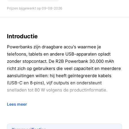
Prijzen bijgewerkt op 09-08-2026
Introductie
Powerbanks zijn draagbare accu's waarmee je
telefoons, tablets en andere USB-apparaten opladt
zonder stopcontact. De R2B Powerbank 30.000 mAh
richt zich op gebruikers die veel capaciteit en meerdere
aansluitingen willen: hij heeft geïntegreerde kabels
(USB-C en 8‑pins), vijf outputs en ondersteunt
snelladen tot 80 W volgens de productinformatie.
In 20 seconden beslissen
Lees meer
Kopen als:
je regelmatig meerdere apparaten
tegelijk moet opladen en je veel capaciteit nodig
hebt voor dagen zonder stopcontact.