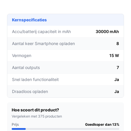
gebruiksgemak vergroten:
Ononderbroken stroom:
Laad je smartphone tot 8
Kernspecificaties
keer op, zodat je nooit zonder batterij komt te
zitten tijdens een lange dag buiten.
Accu/batterij capaciteit in mAh
30000 mAh
Meerdere apparaten tegelijk opladen:
Met 7
Aantal keer Smartphone opladen
8
outputs kun je eenvoudig meerdere gadgets zoals
actioncams en tablets gelijktijdig van stroom
Vermogen
15 W
voorzien, perfect voor avontuurlijke uitjes.
Draadloos opladen:
Met de draadloze laadfunctie
Aantal outputs
7
hoef je geen kabels te gebruiken, wat het opladen
Snel laden functionaliteit
Ja
nog gemakkelijker maakt.
Draadloos opladen
Ja
Voor welke doelgroep?
Deze powerbank is ideaal voor buitenliefhebbers,
reizigers en mensen die vaak onderweg zijn. Of je nu op
Hoe scoort dit product?
een camping bent, een roadtrip maakt of gewoon in het
Vergeleken met 375 producten
park werkt, de JIR Tech® Solar Powerbank biedt een
Prijs
Goedkoper dan 13%