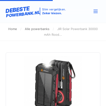
DEBESTE
Slim vergelijken.
POWERBANK.NL
Zeker kiezen.
Home
/
Alle powerbanks
/
JIR Solar Powerbank 30000
mAh Rood...