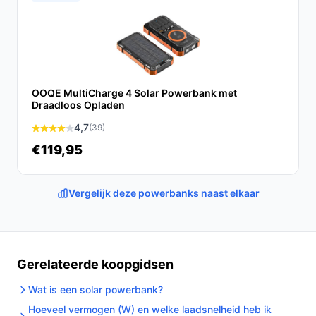
Conclusie
De JIR Tech® Solar Powerbank is de ideale oplossing
voor iedereen die op zoek is naar een krachtige,
veelzijdige en betrouwbare energiebron. Of je nu
OOQE MultiCharge 4 Solar Powerbank met
Draadloos Opladen
onderweg bent of gewoon een dagje buiten doorbrengt,
deze powerbank houdt je apparaten opgeladen en klaar
4,7
(39)
voor gebruik.
Ontdek alle specificaties en vergelijk
€119,95
prijzen op debestepowerbank.nl. Kies bewust wat
perfect past bij jouw behoeften!
Vergelijk deze powerbanks naast elkaar
Gerelateerde koopgidsen
Wat is een solar powerbank?
Hoeveel vermogen (W) en welke laadsnelheid heb ik