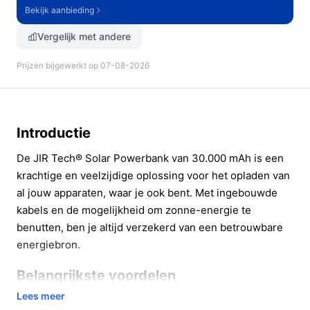
Bekijk aanbieding
Vergelijk met andere
Prijzen bijgewerkt op 07-08-2026
Introductie
De JIR Tech® Solar Powerbank van 30.000 mAh is een
krachtige en veelzijdige oplossing voor het opladen van
al jouw apparaten, waar je ook bent. Met ingebouwde
kabels en de mogelijkheid om zonne-energie te
benutten, ben je altijd verzekerd van een betrouwbare
energiebron.
Belangrijkste voordelen
Lees meer
Deze powerbank biedt tal van voordelen die het