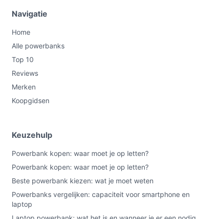
smartphone volgens specificatie ongeveer twee
Navigatie
keer op te laden; handig voor een dag zonder
stopcontact.
Home
22,5 W vermogen:
geeft aan dat snelladen
Alle powerbanks
ondersteund wordt; controleer in de specificaties
Top 10
hoe dat vermogen verdeeld wordt over de
Reviews
uitgang(en).
Merken
Aantal outputs: 2:
er zijn twee fysieke outputs
Koopgidsen
vermeld; let erop of draadloos opladen als extra
uitgang geldt in de productinformatie.
Draadloos opladen:
je kunt compatibele telefoons
Keuzehulp
zonder kabel bijladen; controleer of je
Powerbank kopen: waar moet je op letten?
telefoonhoes dat ondersteunt.
Powerbank kopen: waar moet je op letten?
LED-display:
toont de resterende capaciteit zodat
je beter kunt plannen wanneer bijladen nodig is.
Beste powerbank kiezen: wat je moet weten
Inclusief kabel:
je ontvangt ten minste één kabel
Powerbanks vergelijken: capaciteit voor smartphone en
laptop
bij de powerbank voor direct gebruik.
Laptop powerbank: wat het is en wanneer je er een nodig
Geschikt voor actioncam:
expliciet vermeld als