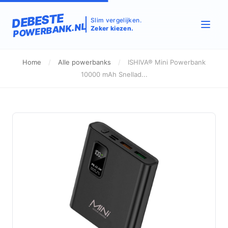
DEBESTE
Slim vergelijken.
POWERBANK.NL
Zeker kiezen.
Home
/
Alle powerbanks
/
ISHIVA® Mini Powerbank
10000 mAh Snellad...