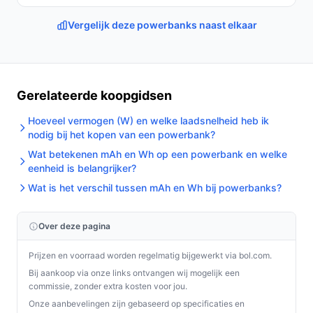
Gebruik & tips
Vergelijk deze powerbanks naast elkaar
Praktische en veilige tips voor dagelijks gebruik:
Gebruik de meegeleverde kabel om de powerbank
en je apparaten veilig aan te sluiten.
Gerelateerde koopgidsen
Controleer het LED-display regelmatig om
Hoeveel vermogen (W) en welke laadsnelheid heb ik
onverwacht leeg raken te voorkomen.
nodig bij het kopen van een powerbank?
Laad de powerbank op voordat je op pad gaat; laat
Wat betekenen mAh en Wh op een powerbank en welke
hem niet langdurig leeg opgeslagen liggen zonder
eenheid is belangrijker?
periodieke controle.
Wat is het verschil tussen mAh en Wh bij powerbanks?
Gebruik de draadloze functie alleen met
compatibele toestellen en houd rekening met
Over deze pagina
eventuele hoesjes die draadloos laden blokkeren.
Vermijd blootstelling aan extreme temperaturen
Prijzen en voorraad worden regelmatig bijgewerkt via bol.com.
tijdens gebruik en opslag.
Bij aankoop via onze links ontvangen wij mogelijk een
Verbind niet meer apparaten tegelijk dan de
commissie, zonder extra kosten voor jou.
specificatie-aantal outputs vermeldt zonder te
Onze aanbevelingen zijn gebaseerd op specificaties en