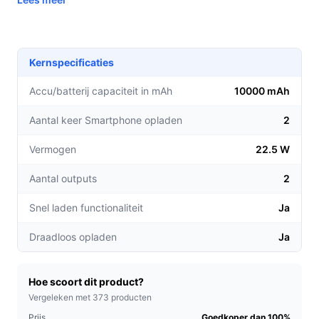
Kopen als:
je een draagbare powerbank wilt met
10.000 mAh, draadloos laden en een LED-display,
en je verwacht maximaal twee full smartphone-
ladingen.
Kernspecificaties
Niet kopen als:
je meer dan twee apparaten tegelijk
Accu/batterij capaciteit in mAh
10000 mAh
vaak wilt voeden; de specificaties geven twee
outputs en er is een mogelijk verschil met andere
Aantal keer Smartphone opladen
2
productclaims.
Belangrijkste check:
controleer in de specificaties
Vermogen
22.5 W
of de draadloze pad en de fysieke output-poorten
Aantal outputs
2
samen als meerdere outputs tellen en hoe die
precies werken.
Snel laden functionaliteit
Ja
Wat je in de praktijk merkt
Draadloos opladen
Ja
In dagelijks gebruik betekent dit model dat je telefoon of
actiecamera extra tijd krijgt zonder stopcontact. Het
Hoe scoort dit product?
ingebouwde LED-display geeft informatie over
Vergeleken met 373 producten
resterende batterijcapaciteit. Er zit een USB‑C-
Prijs
Goedkoper dan 100%