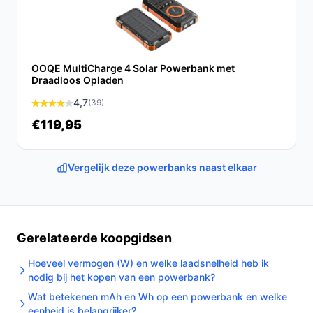
voor iedereen die veel onderweg is.
Ontdek alle specificaties en vergelijk prijzen op
debestepowerbank.nl. Kies bewust wat perfect past
OOQE MultiCharge 4 Solar Powerbank met
bij jouw behoeften!
Draadloos Opladen
4,7
(39)
€119,95
Vergelijk deze powerbanks naast elkaar
Gerelateerde koopgidsen
Hoeveel vermogen (W) en welke laadsnelheid heb ik
nodig bij het kopen van een powerbank?
Wat betekenen mAh en Wh op een powerbank en welke
eenheid is belangrijker?