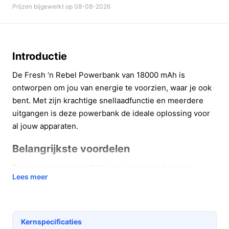
Prijzen bijgewerkt op 08-08-2026
Introductie
De Fresh ‘n Rebel Powerbank van 18000 mAh is
ontworpen om jou van energie te voorzien, waar je ook
bent. Met zijn krachtige snellaadfunctie en meerdere
uitgangen is deze powerbank de ideale oplossing voor
al jouw apparaten.
Belangrijkste voordelen
Deze powerbank biedt tal van voordelen die jouw
Lees meer
mobiele leven eenvoudiger maken.
Met een capaciteit van 18000 mAh kun je je
smartphone tot 6 keer opladen, waardoor je nooit
Kernspecificaties
zonder batterij komt te zitten tijdens lange reizen