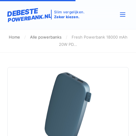
DEBESTE
Slim vergelijken.
POWERBANK.NL
Zeker kiezen.
Home
/
Alle powerbanks
/
Fresh Powerbank 18000 mAh
20W PD...