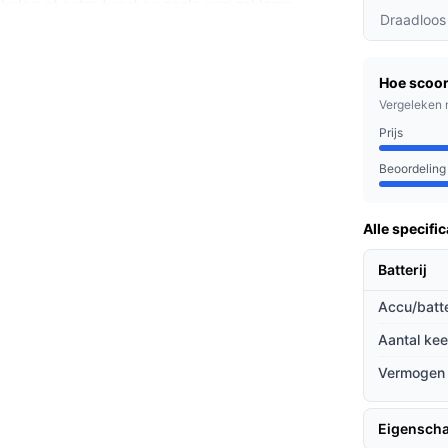
laden of extra functies zoals een zaklamp
Draadloos
efoon snelladen met 20W PD ondersteunt en
bruik.
Hoe scoor
Vergeleken 
Prijs
geladen smartphone meerdere keren kunt
Beoordeling
neemt. De capaciteit van 12.000 mAh is
s. Dankzij 20W Power Delivery laadt een
Alle specific
ardlaag vermogen. De powerbank heeft twee
n tweede apparaat tegelijk kunt aansluiten. Er
Batterij
nvoudiger maakt.
Accu/batte
Aantal ke
kse situaties.
Vermogen
s meerdere keren op te laden zonder groot
Eigensch