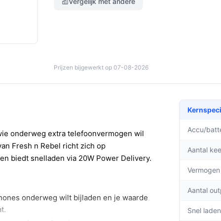
Vergelijk met andere
Prijzen bijgewerkt op 07-08-2026
Kernspeci
Accu/batte
wie onderweg extra telefoonvermogen wil
van Fresh n Rebel richt zich op
Aantal ke
n biedt snelladen via 20W Power Delivery.
Vermogen
Aantal ou
hones onderweg wilt bijladen en je waarde
t.
Snel laden 