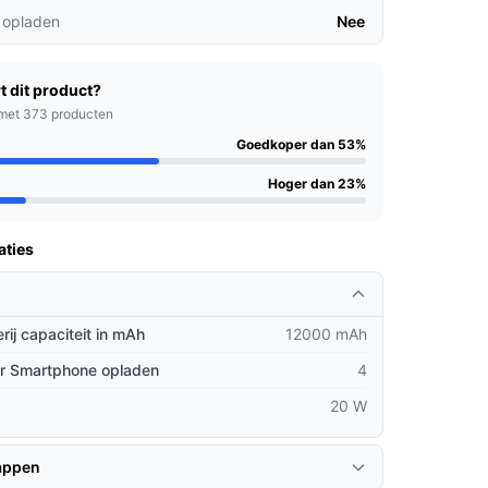
 opladen
Nee
t dit product?
met 373 producten
Goedkoper dan 53%
Hoger dan 23%
aties
rij capaciteit in mAh
12000 mAh
er Smartphone opladen
4
20 W
appen