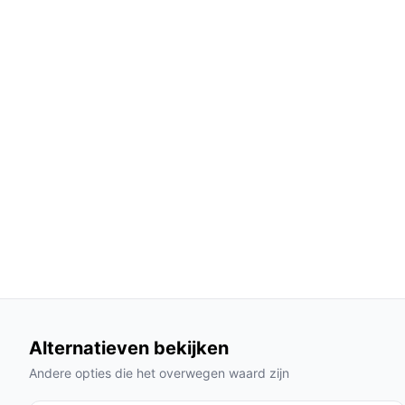
Snelladen met 20W PD: kortere laadtijden op
korte stops of onderweg.
Twee outputs en meegeleverde kabel: tegeli
extra kabel aanschaffen.
Voor wie is dit geschikt?
Geschikt voor reizigers, forenzen en mensen die
en regelmatig buiten de buurt van een stopcontac
oplossing wil die in een jaszak of tas past.
Voor wie is dit minder geschikt?
Als je draadloos wilt opladen, zonne-energie wilt 
model niet geschikt. Als je uitgebreider energieb
meerdere apparaten (zoals tablets of laptops) verw
12.000 mAh en 20W voldoen aan jouw behoeften.
Alternatieven bekijken
Praktisch t.o.v. alternatieven
Andere opties die het overwegen waard zijn
Op type-niveau kun je deze powerbank vergelijk