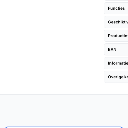
 telefoons die PD ondersteunen, handig bij
Functies
jk opladen en meteen aan de slag zonder
Geschikt 
Productin
 een of twee smartphones dagelijks gebruiken
EAN
t zitten. Ook handig voor wie een compacte
Informatie
Overige 
benutten of een zaklamp nodig hebt, is dit
eheer of een grotere capaciteit voor
acht, controleer dan in de specificaties of
en met compacte en instapmodellen: