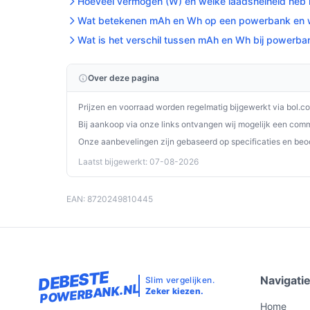
Hoeveel vermogen (W) en welke laadsnelheid heb 
Controleer connectoren op vuil en beschadig
Wat betekenen mAh en Wh op een powerbank en we
Wat is het verschil tussen mAh en Wh bij powerba
Installatie & eerste gebruik
Hoofdlijnen: laad de powerbank op en controleer
Over deze pagina
neemt.
Prijzen en voorraad worden regelmatig bijgewerkt via bol.c
Concrete checks:
Bij aankoop via onze links ontvangen wij mogelijk een commi
Controleer of de meegeleverde kabel past 
Onze aanbevelingen zijn gebaseerd op specificaties en beo
Controleer of jouw telefoon snelladen onder
Laatst bijgewerkt: 07-08-2026
snellaadfunctie wilt profiteren.
EAN: 8720249810445
Specificaties in mensentaal
12000 mAh:
genoeg capaciteit om een smart
voor een dag of meerdere korte trips zonder
20 W (Power Delivery):
hogere laadoutput v
DEBESTE
Navigati
Slim vergelijken.
laadtijden korter kunnen zijn dan bij lagere
POWERBANK.NL
Zeker kiezen.
Aantal outputs: 2:
je kunt twee apparaten teg
Home