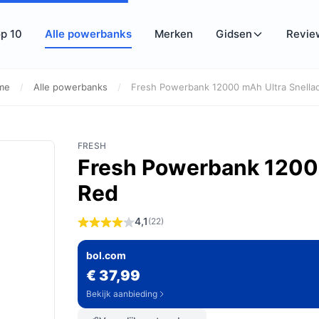
p 10
Alle powerbanks
Merken
Gidsen
Revie
me
/
Alle powerbanks
/
Fresh Powerbank 12000 mAh Ultra Snellad
FRESH
Fresh Powerbank 12000
Red
4,1
(22)
bol.com
€ 37,99
Bekijk aanbieding