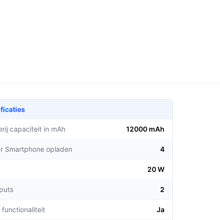
ficaties
rij capaciteit in mAh
12000 mAh
er Smartphone opladen
4
20 W
tputs
2
functionaliteit
Ja