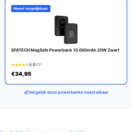
Meest vergelijkbaar
fmetingen bepalen draagcomfort; deze
kt voor zak of kleine tas.
 mAh biedt een middenweg tussen
grotere capaciteit betekent doorgaans meer
laadsnelheidsprotocol (hier: 20W Power
SFATECH MagSafe Powerbank 10.000mAh 20W Zwart
re apparaten tegelijk wilt voeden.
4,8
(62)
€34,95
 en onderhoud:
 voor eerste connecties.
Vergelijk deze powerbanks naast elkaar
erde, droge omgeving en houd hem uit direct
an als je maximale laadsnelheid wilt behouden.
adtoestand voordat je hem meeneemt.
eratuur tijdens opslag en gebruik.