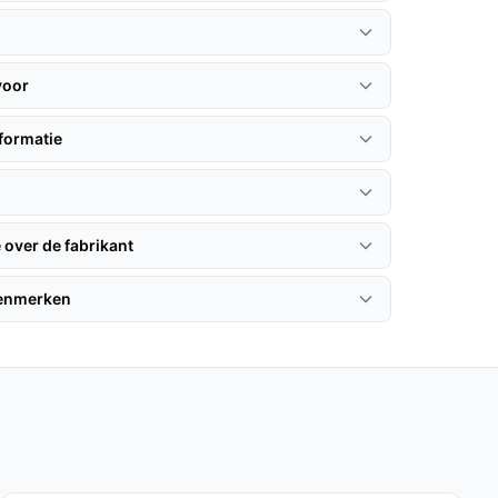
voor
formatie
 over de fabrikant
kenmerken