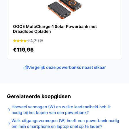
Praktische, veilige tips voor dagelijks gebruik en
onderhoud:
Laad de powerbank volledig op voordat je hem
OOQE MultiCharge 4 Solar Powerbank met
Draadloos Opladen
lange tijd meeneemt.
Gebruik de meegeleverde kabel voor directe
4,7
(39)
bekabelde sessies en controleer welk kabeltype
€119,95
wordt meegeleverd.
Zorg dat er geen metalen voorwerpen tussen
Vergelijk deze powerbanks naast elkaar
telefoon en draadloze pad zitten bij draadloos
laden.
Houd het apparaat droog en berg het op volgens
de instructies van de fabrikant.
Gerelateerde koopgidsen
Controleer voordat je vertrekt hoeveel volledige
ladingen (specifiek: tot 2 smartphone-opladingen
Hoeveel vermogen (W) en welke laadsnelheid heb ik
nodig bij het kopen van een powerbank?
volgens de specificatie) je realistischerwijs kunt
krijgen.
Welk uitgangsvermogen (W) heeft een powerbank nodig
om mijn smartphone en laptop snel op te laden?