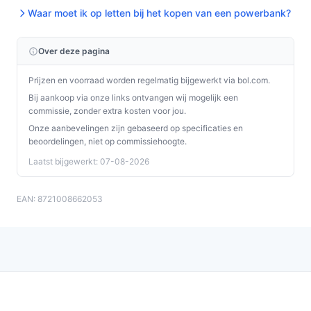
Installatie & eerste gebruik
Waar moet ik op letten bij het kopen van een powerbank?
Hoofdlijnen: verbind de meegeleverde kabel met de
powerbank en een stroombron om de bank op te laden.
Over deze pagina
Voor draadloos opladen plaats je een MagSafe-
compatibele telefoon op de magnetische bevestiging.
Prijzen en voorraad worden regelmatig bijgewerkt via bol.com.
Bij aankoop via onze links ontvangen wij mogelijk een
Concrete checks voor de handleiding/specs:
commissie, zonder extra kosten voor jou.
Onze aanbevelingen zijn gebaseerd op specificaties en
Controleer welk type kabel en welke connector bij
beoordelingen, niet op commissiehoogte.
het product geleverd wordt (inbegrepen volgens
Laatst bijgewerkt: 07-08-2026
specificatie).
Controleer in de specificaties of jouw telefoon
EAN: 8721008662053
MagSafe/Qi ondersteunt en of het vermelde
draadloze vermogen (15W) past bij je
verwachtingen.
Specificaties in mensentaal
Capaciteit 5.000 mAh:
biedt genoeg energie voor