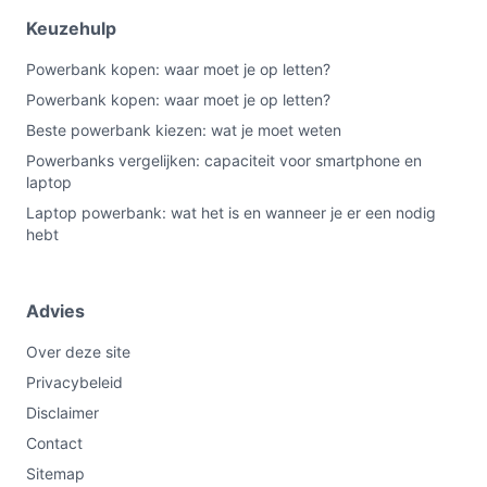
Veelgestelde vragen
Keuzehulp
Powerbank kopen: waar moet je op letten?
Is dit geschikt voor thuisgebruik / intensief gebruik /
dagelijks gebruik?
Powerbank kopen: waar moet je op letten?
Beste powerbank kiezen: wat je moet weten
Voor dagelijks licht gebruik en korte bijladingen is dit
model geschikt: 5.000 mAh en de vermelde twee
Powerbanks vergelijken: capaciteit voor smartphone en
laptop
smartphone-opladingen ondersteunen dat. Voor
Laptop powerbank: wat het is en wanneer je er een nodig
intensief of langdurig gebruik (meerdere dagen zonder
hebt
opladen) is de capaciteit mogelijk te beperkt; controleer
hoeveel volledige ladingen je nodig hebt.
Advies
Waar moet ik op letten bij onderhoud?
Controleer regelmatig de staat van de meegeleverde
Over deze site
kabel en de aansluitingen. Volg de handleiding voor
Privacybeleid
opslag en laadcycli; controleer de specificaties voor
Disclaimer
aanbevolen gebruiksomstandigheden en veiligheid.
Contact
Wat is de belangrijkste afweging bij dit type product?
Sitemap