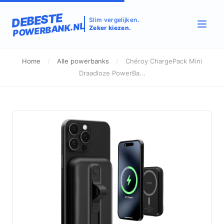
DEBESTE
Slim vergelijken.
POWERBANK.NL
Zeker kiezen.
Home
/
Alle powerbanks
/
Chéroy ChargePack Mini
Draadloze PowerBa...