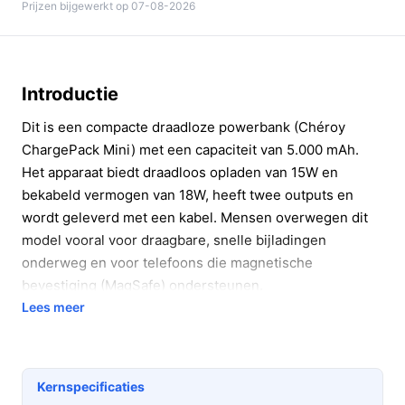
Prijzen bijgewerkt op 07-08-2026
Introductie
Dit is een compacte draadloze powerbank (Chéroy
ChargePack Mini) met een capaciteit van 5.000 mAh.
Het apparaat biedt draadloos opladen van 15W en
bekabeld vermogen van 18W, heeft twee outputs en
wordt geleverd met een kabel. Mensen overwegen dit
model vooral voor draagbare, snelle bijladingen
onderweg en voor telefoons die magnetische
bevestiging (MagSafe) ondersteunen.
Lees meer
In 20 seconden beslissen
Kopen als:
je een compacte powerbank wilt die
draadloos 15W kan leveren, 5.000 mAh biedt en
Kernspecificaties
twee aansluitingen heeft voor korte tot