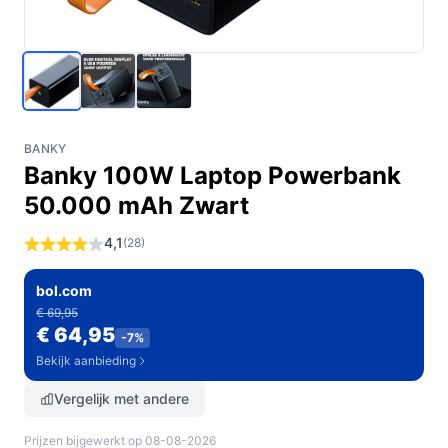
BANKY
Banky 100W Laptop Powerbank
50.000 mAh Zwart
4,1
(28)
bol.com
€ 69,95
€ 64,95
-7%
Bekijk aanbieding
Vergelijk met andere
Prijzen bijgewerkt op 08-08-2026