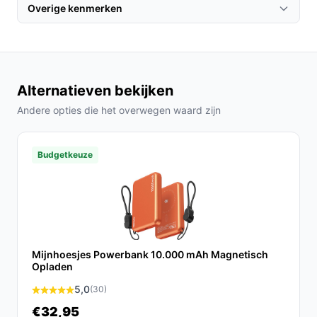
C of USB-A poorten.
Overige kenmerken
3. Schakel de powerbank in en begin met opladen!
Specificaties in mensentaal
Capaciteit van 50.000 mAh: Dit betekent dat je je
Alternatieven bekijken
smartphone tot 20 keer kunt opladen, wat ideaal is
voor lange dagen zonder toegang tot
Andere opties die het overwegen waard zijn
stopcontacten.
4 output poorten: Hierdoor kun je meerdere
Budgetkeuze
apparaten gelijktijdig opladen, wat perfect is voor
multitaskers.
Veelgestelde vragen
Hoe lang gaat dit product mee?
Mijnhoesjes Powerbank 10.000 mAh Magnetisch
De levensduur van de Banky powerbank is afhankelijk
Opladen
van gebruik, maar met goede zorg en onderhoud kan
5,0
(30)
deze jaren meegaan.
€32,95