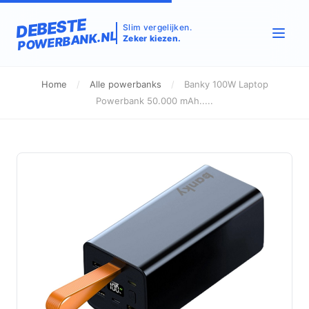
DEBESTE
Slim vergelijken.
POWERBANK.NL
Zeker kiezen.
Home
/
Alle powerbanks
/
Banky 100W Laptop
Powerbank 50.000 mAh.....