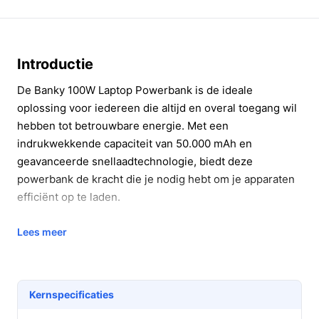
Introductie
De Banky 100W Laptop Powerbank is de ideale
oplossing voor iedereen die altijd en overal toegang wil
hebben tot betrouwbare energie. Met een
indrukwekkende capaciteit van 50.000 mAh en
geavanceerde snellaadtechnologie, biedt deze
powerbank de kracht die je nodig hebt om je apparaten
efficiënt op te laden.
Belangrijkste voordelen
Lees meer
Met de Banky powerbank profiteer je van talloze
voordelen die je dagelijkse leven vergemakkelijken:
Kernspecificaties
Krachtige 100W snellaadfunctie: Laad je laptop in
een fractie van de tijd op vergeleken met